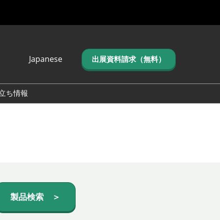
Japanese
出展資料請求（無料）
Japanese
English
立ち情報
简体中文
繁体中文
한국어 (네이버 블
로그)
製品検索 ＞