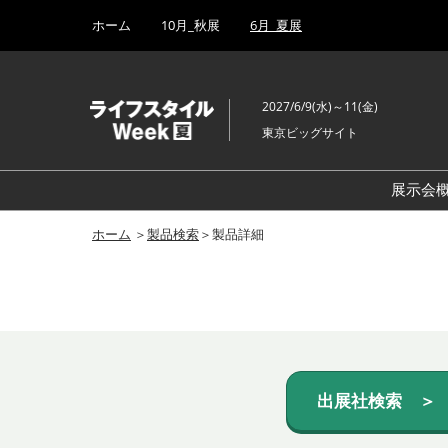
Press
ス
ホーム
10月_秋展
6月_夏展
Escape
キ
to
ッ
close
プ
the
2027/6/9(水)～11(金)
し
menu.
東京ビッグサイト
て
進
む
展示会
ホーム
＞
製品検索
＞製品詳細
出展社検索 ＞