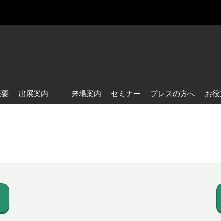
概要
出展案内
来場案内
セミナー
プレスの方へ
お役
国際 雑貨 EXPO
国際 ベビー＆キッズ EXPO
国際 ファッション雑貨
EXPO
国際 ヘルス＆ビューティグ
ッズ EXPO
国際 テーブル＆キッチンウ
ェア EXPO