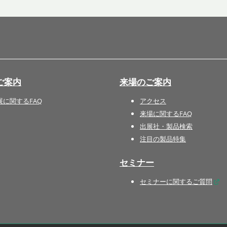
国際 文具・紙製品展 - ISOT
DESIGN TOKYO - 国際 デザ
イン製品展 -
推し活 EXPO
インバウンド向けグッズ
ご案内
来場のご案内
EXPO
“ときめく“デザインパッケー
展に関するFAQ
アクセス
ジEXPO
来場に関するFAQ
出展社・製品検索
注目の製品特集
セミナー
セミナーに関するご質問