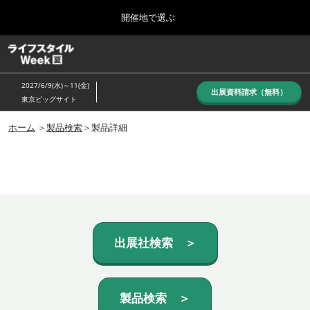
Press
ス
開催地で選ぶ
Escape
キ
to
ッ
close
ホーム
グ
プ
the
ロ
し
ー
menu.
2027/6/9(水)～11(金)
バ
出展資料請求（無料）
て
東京ビッグサイト
ル
進
ナ
10月_秋展
ビ
ホーム
＞
製品検索
＞製品詳細
む
2026年10月07日
ゲ
東京ビッグサイト/Tokyo Big Sight, Japan
ー
シ
ョ
6月_夏展
ン
2027年06月09日
を
東京ビッグサイト/Tokyo Big Sight, Japan
折
り
た
出展社検索 ＞
た
む
製品検索 ＞