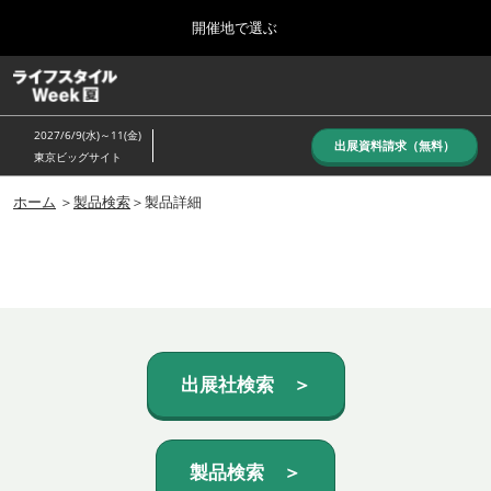
Press
ス
開催地で選ぶ
Escape
キ
to
ッ
close
ホーム
グ
プ
the
ロ
し
ー
menu.
2027/6/9(水)～11(金)
バ
出展資料請求（無料）
て
東京ビッグサイト
ル
進
ナ
10月_秋展
ビ
ホーム
＞
製品検索
＞製品詳細
む
2026年10月07日
ゲ
東京ビッグサイト/Tokyo Big Sight, Japan
ー
シ
ョ
6月_夏展
ン
2027年06月09日
を
東京ビッグサイト/Tokyo Big Sight, Japan
折
り
た
出展社検索 ＞
た
む
製品検索 ＞