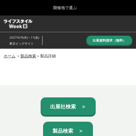
Press
ス
開催地で選ぶ
Escape
キ
to
ッ
close
ホーム
グ
プ
the
ロ
し
ー
menu.
2027/6/9(水)～11(金)
バ
出展資料請求（無料）
て
東京ビッグサイト
ル
進
ナ
10月_秋展
ビ
ホーム
＞
製品検索
＞製品詳細
む
2026年10月07日
ゲ
東京ビッグサイト/Tokyo Big Sight, Japan
ー
シ
ョ
6月_夏展
ン
2027年06月09日
を
東京ビッグサイト/Tokyo Big Sight, Japan
折
り
た
出展社検索 ＞
た
む
製品検索 ＞