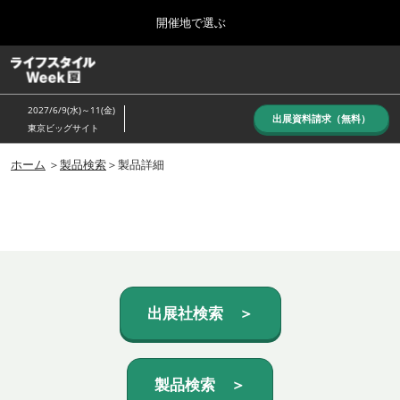
Press
ス
開催地で選ぶ
Escape
キ
to
ッ
close
ホーム
グ
プ
the
ロ
し
ー
menu.
2027/6/9(水)～11(金)
バ
出展資料請求（無料）
て
東京ビッグサイト
ル
進
ナ
10月_秋展
ビ
ホーム
＞
製品検索
＞製品詳細
む
2026年10月07日
ゲ
東京ビッグサイト/Tokyo Big Sight, Japan
ー
シ
ョ
6月_夏展
ン
2027年06月09日
を
東京ビッグサイト/Tokyo Big Sight, Japan
折
り
た
出展社検索 ＞
た
む
製品検索 ＞