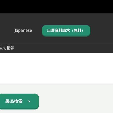
Japanese
出展資料請求（無料）
Japanese
English
立ち情報
简体中文
繁体中文
한국어 (네이버 블
로그)
製品検索 ＞