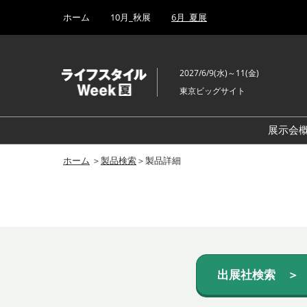
Press
ス
ホーム
10月_秋展
6月_夏展
Escape
キ
to
ッ
close
プ
the
2027/6/9(水)～11(金)
し
menu.
東京ビッグサイト
て
進
む
展示会
ホーム
＞
製品検索
＞製品詳細
出展社検索 ＞