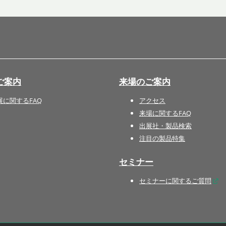
国際 文具・紙製品展 - ISOT
DESIGN TOKYO - 国際 デザ
イン製品展 -
推し活 EXPO
インバウンド向けグッズ
ご案内
来場のご案内
EXPO
“ときめく“デザインパッケー
展に関するFAQ
アクセス
ジEXPO
来場に関するFAQ
出展社・製品検索
注目の製品特集
セミナー
セミナーに関するご質問