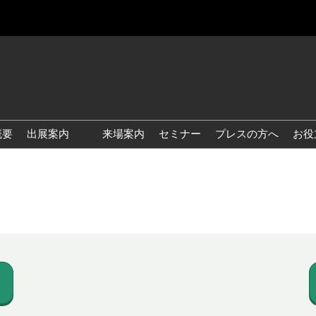
概要
出展案内
来場案内
セミナー
プレスの方へ
お役
国際 雑貨 EXPO
国際 ベビー＆キッズ EXPO
国際 ファッション雑貨
EXPO
国際 ヘルス＆ビューティグ
ッズ EXPO
国際 テーブル＆キッチンウ
ェア EXPO