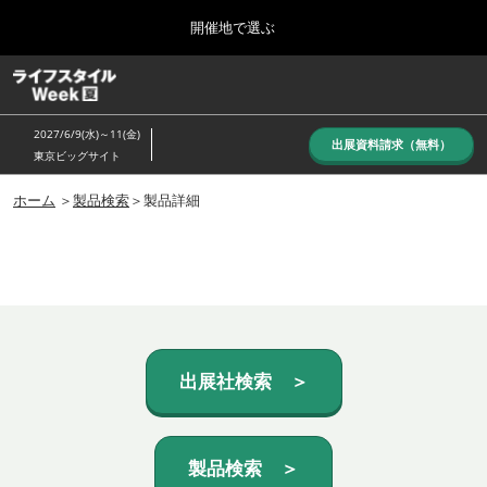
Press
ス
開催地で選ぶ
Escape
キ
to
ッ
close
ホーム
グ
プ
the
ロ
し
ー
menu.
2027/6/9(水)～11(金)
バ
出展資料請求（無料）
て
東京ビッグサイト
ル
進
ナ
10月_秋展
ビ
ホーム
＞
製品検索
＞製品詳細
む
2026年10月07日
ゲ
東京ビッグサイト/Tokyo Big Sight, Japan
ー
シ
ョ
6月_夏展
ン
2027年06月09日
を
東京ビッグサイト/Tokyo Big Sight, Japan
折
り
た
出展社検索 ＞
た
む
製品検索 ＞