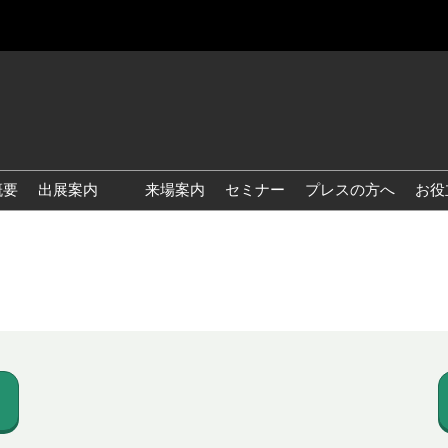
概要
出展案内
来場案内
セミナー
プレスの方へ
お役
国際 雑貨 EXPO
国際 ベビー＆キッズ EXPO
国際 ファッション雑貨
EXPO
国際 ヘルス＆ビューティグ
ッズ EXPO
国際 テーブル＆キッチンウ
ェア EXPO