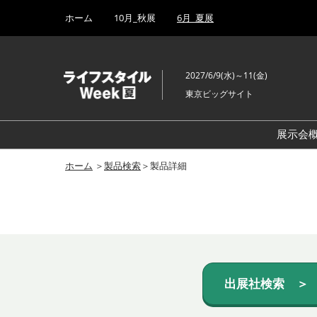
Press
ス
ホーム
10月_秋展
6月_夏展
Escape
キ
to
ッ
close
プ
the
2027/6/9(水)～11(金)
し
menu.
東京ビッグサイト
て
進
む
展示会
ホーム
＞
製品検索
＞製品詳細
出展社検索 ＞