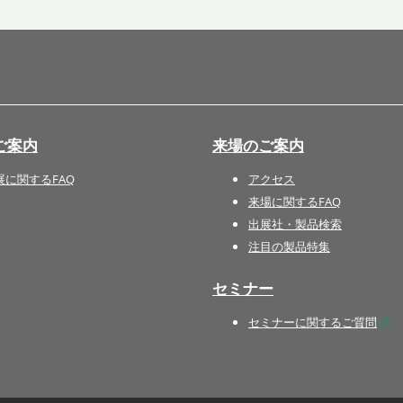
国際 文具・紙製品展 - ISOT
DESIGN TOKYO - 国際 デザ
イン製品展 -
推し活 EXPO
インバウンド向けグッズ
ご案内
来場のご案内
EXPO
“ときめく“デザインパッケー
展に関するFAQ
アクセス
ジEXPO
来場に関するFAQ
出展社・製品検索
注目の製品特集
セミナー
セミナーに関するご質問