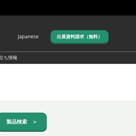
Japanese
出展資料請求（無料）
Japanese
English
立ち情報
简体中文
繁体中文
한국어 (네이버 블
로그)
製品検索 ＞