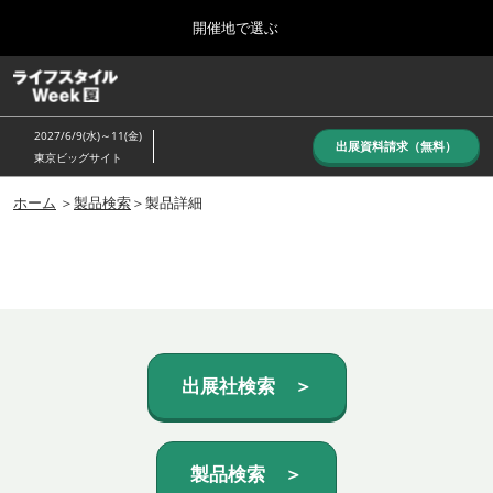
Press
ス
開催地で選ぶ
Escape
キ
to
ッ
close
ホーム
グ
プ
the
ロ
し
ー
menu.
2027/6/9(水)～11(金)
バ
出展資料請求（無料）
て
東京ビッグサイト
ル
進
ナ
10月_秋展
ビ
ホーム
＞
製品検索
＞製品詳細
む
2026年10月07日
ゲ
東京ビッグサイト/Tokyo Big Sight, Japan
ー
シ
ョ
6月_夏展
ン
2027年06月09日
を
東京ビッグサイト/Tokyo Big Sight, Japan
折
り
た
出展社検索 ＞
た
む
製品検索 ＞