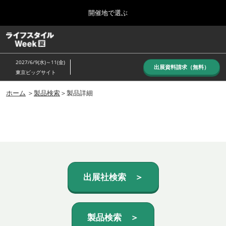
Press
ス
開催地で選ぶ
Escape
キ
to
ッ
close
ホーム
グ
プ
the
ロ
し
ー
menu.
2027/6/9(水)～11(金)
バ
出展資料請求（無料）
て
東京ビッグサイト
ル
進
ナ
10月_秋展
ビ
ホーム
＞
製品検索
＞製品詳細
む
2026年10月07日
ゲ
東京ビッグサイト/Tokyo Big Sight, Japan
ー
シ
ョ
6月_夏展
ン
2027年06月09日
を
東京ビッグサイト/Tokyo Big Sight, Japan
折
り
た
出展社検索 ＞
た
む
製品検索 ＞