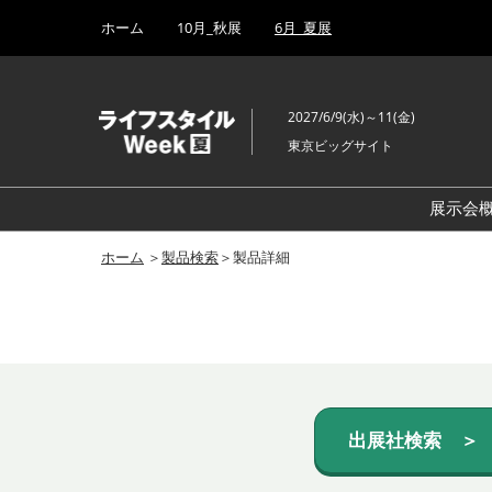
Press
ス
ホーム
10月_秋展
6月_夏展
Escape
キ
to
ッ
close
プ
the
2027/6/9(水)～11(金)
し
menu.
東京ビッグサイト
て
進
む
展示会
ホーム
＞
製品検索
＞製品詳細
出展社検索 ＞