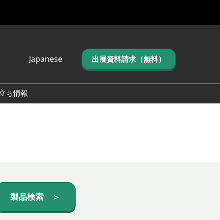
Japanese
出展資料請求（無料）
Japanese
English
立ち情報
简体中文
繁体中文
한국어 (네이버 블
로그)
製品検索 ＞