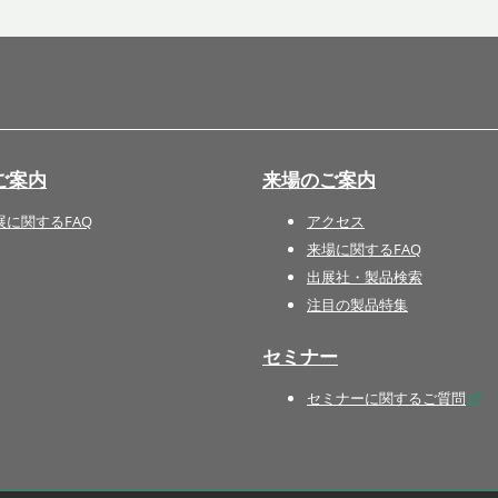
国際 文具・紙製品展 - ISOT
DESIGN TOKYO - 国際 デザ
イン製品展 -
推し活 EXPO
インバウンド向けグッズ
ご案内
来場のご案内
EXPO
“ときめく“デザインパッケー
展に関するFAQ
アクセス
ジEXPO
来場に関するFAQ
出展社・製品検索
注目の製品特集
セミナー
セミナーに関するご質問