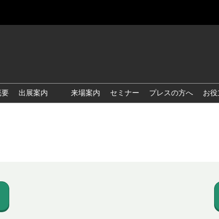
概要
出展案内
来場案内
セミナー
プレスの方へ
お役
国際 雑貨 EXPO
国際 ベビー＆キッズ EXPO
国際 ファッション雑貨
EXPO
国際 ヘルス＆ビューティグ
ッズ EXPO
国際 テーブル＆キッチンウ
ェア EXPO