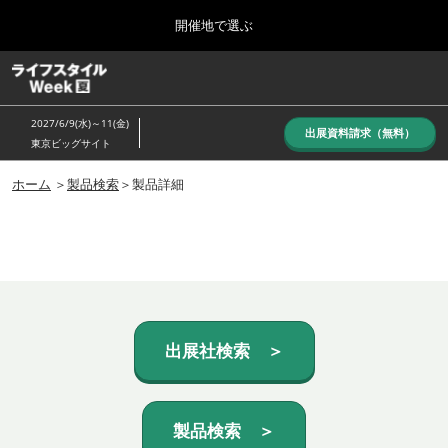
Press
ス
開催地で選ぶ
Escape
キ
to
ッ
close
ホーム
グ
プ
the
ロ
し
ー
menu.
2027/6/9(水)～11(金)
バ
出展資料請求（無料）
て
東京ビッグサイト
ル
進
ナ
10月_秋展
ビ
ホーム
＞
製品検索
＞製品詳細
む
2026年10月07日
ゲ
東京ビッグサイト/Tokyo Big Sight, Japan
ー
シ
ョ
6月_夏展
ン
2027年06月09日
を
東京ビッグサイト/Tokyo Big Sight, Japan
折
り
た
出展社検索 ＞
た
む
製品検索 ＞