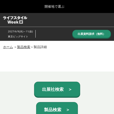
Press
ス
開催地で選ぶ
Escape
キ
to
ッ
close
ホーム
グ
プ
the
ロ
し
ー
menu.
2027/6/9(水)～11(金)
バ
出展資料請求（無料）
て
東京ビッグサイト
ル
進
ナ
10月_秋展
ビ
ホーム
＞
製品検索
＞製品詳細
む
2026年10月07日
ゲ
東京ビッグサイト/Tokyo Big Sight, Japan
ー
シ
ョ
6月_夏展
ン
2027年06月09日
を
東京ビッグサイト/Tokyo Big Sight, Japan
折
り
た
出展社検索 ＞
た
む
製品検索 ＞