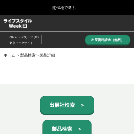
Press
ス
開催地で選ぶ
Escape
キ
to
ッ
close
ホーム
グ
プ
the
ロ
し
ー
menu.
2027/6/9(水)～11(金)
バ
出展資料請求（無料）
て
東京ビッグサイト
ル
進
ナ
10月_秋展
ビ
ホーム
＞
製品検索
＞製品詳細
む
2026年10月07日
ゲ
東京ビッグサイト/Tokyo Big Sight, Japan
ー
シ
ョ
6月_夏展
ン
2027年06月09日
を
東京ビッグサイト/Tokyo Big Sight, Japan
折
り
た
出展社検索 ＞
た
む
製品検索 ＞