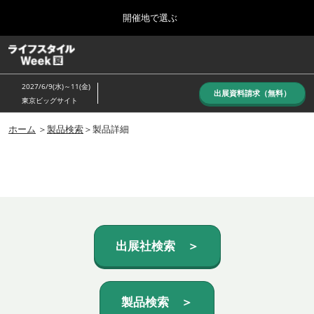
Press
ス
開催地で選ぶ
Escape
キ
to
ッ
close
ホーム
グ
プ
the
ロ
し
ー
menu.
2027/6/9(水)～11(金)
バ
出展資料請求（無料）
て
東京ビッグサイト
ル
進
ナ
10月_秋展
ビ
ホーム
＞
製品検索
＞製品詳細
む
2026年10月07日
ゲ
東京ビッグサイト/Tokyo Big Sight, Japan
ー
シ
ョ
6月_夏展
ン
2027年06月09日
を
東京ビッグサイト/Tokyo Big Sight, Japan
折
り
た
出展社検索 ＞
た
む
製品検索 ＞