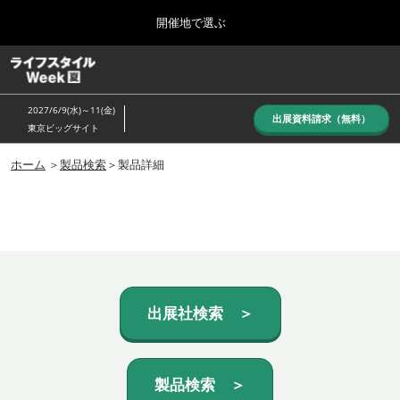
Press
ス
開催地で選ぶ
Escape
キ
to
ッ
close
ホーム
グ
プ
the
ロ
し
ー
menu.
2027/6/9(水)～11(金)
バ
出展資料請求（無料）
て
東京ビッグサイト
ル
進
ナ
10月_秋展
ビ
ホーム
＞
製品検索
＞製品詳細
む
2026年10月07日
ゲ
東京ビッグサイト/Tokyo Big Sight, Japan
ー
シ
ョ
6月_夏展
ン
2027年06月09日
を
東京ビッグサイト/Tokyo Big Sight, Japan
折
り
た
出展社検索 ＞
た
む
製品検索 ＞