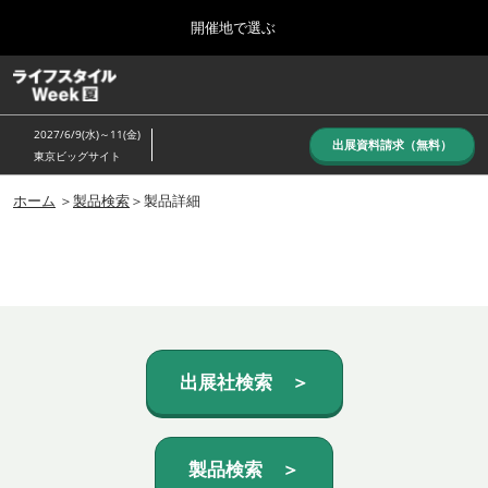
Press
ス
開催地で選ぶ
Escape
キ
to
ッ
close
ホーム
グ
プ
the
ロ
し
ー
menu.
2027/6/9(水)～11(金)
バ
出展資料請求（無料）
て
東京ビッグサイト
ル
進
ナ
10月_秋展
ビ
ホーム
＞
製品検索
＞製品詳細
む
2026年10月07日
ゲ
東京ビッグサイト/Tokyo Big Sight, Japan
ー
シ
ョ
6月_夏展
ン
2027年06月09日
を
東京ビッグサイト/Tokyo Big Sight, Japan
折
り
た
出展社検索 ＞
た
む
製品検索 ＞