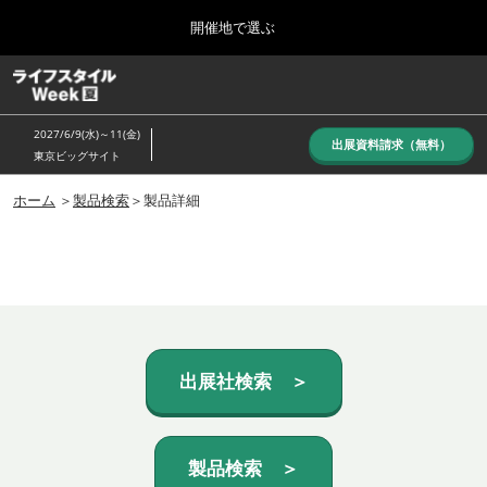
Press
ス
開催地で選ぶ
Escape
キ
to
ッ
close
ホーム
グ
プ
the
ロ
し
ー
menu.
2027/6/9(水)～11(金)
バ
出展資料請求（無料）
て
東京ビッグサイト
ル
進
ナ
10月_秋展
ビ
ホーム
＞
製品検索
＞製品詳細
む
2026年10月07日
ゲ
東京ビッグサイト/Tokyo Big Sight, Japan
ー
シ
ョ
6月_夏展
ン
2027年06月09日
を
東京ビッグサイト/Tokyo Big Sight, Japan
折
り
た
出展社検索 ＞
た
む
製品検索 ＞