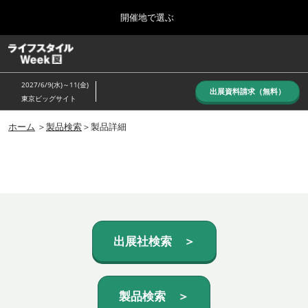
Press
ス
開催地で選ぶ
Escape
キ
to
ッ
close
ホーム
グ
プ
the
ロ
し
ー
menu.
2027/6/9(水)～11(金)
バ
出展資料請求（無料）
て
東京ビッグサイト
ル
進
ナ
10月_秋展
ビ
ホーム
＞
製品検索
＞製品詳細
む
2026年10月07日
ゲ
東京ビッグサイト/Tokyo Big Sight, Japan
ー
シ
ョ
6月_夏展
ン
2027年06月09日
を
東京ビッグサイト/Tokyo Big Sight, Japan
折
り
た
出展社検索 ＞
た
む
製品検索 ＞