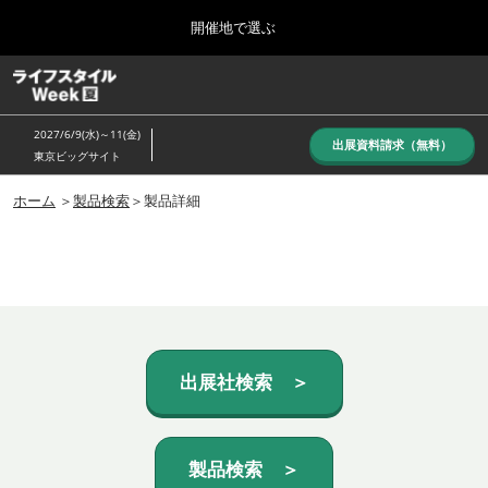
Press
ス
開催地で選ぶ
Escape
キ
to
ッ
close
ホーム
グ
プ
the
ロ
し
ー
menu.
2027/6/9(水)～11(金)
バ
出展資料請求（無料）
て
東京ビッグサイト
ル
進
ナ
10月_秋展
ビ
ホーム
＞
製品検索
＞製品詳細
む
2026年10月07日
ゲ
東京ビッグサイト/Tokyo Big Sight, Japan
ー
シ
ョ
6月_夏展
ン
2027年06月09日
を
東京ビッグサイト/Tokyo Big Sight, Japan
折
り
た
出展社検索 ＞
た
む
製品検索 ＞