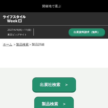
Press
ス
開催地で選ぶ
Escape
キ
to
ッ
close
ホーム
グ
プ
the
ロ
し
ー
menu.
2027/6/9(水)～11(金)
バ
出展資料請求（無料）
て
東京ビッグサイト
ル
進
ナ
10月_秋展
ビ
ホーム
＞
製品検索
＞製品詳細
む
2026年10月07日
ゲ
東京ビッグサイト/Tokyo Big Sight, Japan
ー
シ
ョ
6月_夏展
ン
2027年06月09日
を
東京ビッグサイト/Tokyo Big Sight, Japan
折
り
た
出展社検索 ＞
た
む
製品検索 ＞