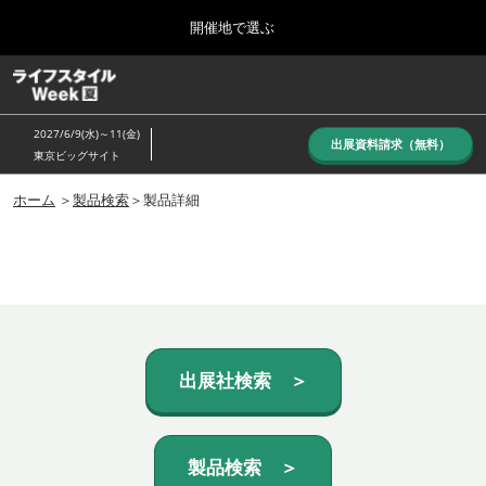
Press
ス
開催地で選ぶ
Escape
キ
to
ッ
close
ホーム
グ
プ
the
ロ
し
ー
menu.
2027/6/9(水)～11(金)
バ
出展資料請求（無料）
て
東京ビッグサイト
ル
進
ナ
10月_秋展
ビ
ホーム
＞
製品検索
＞製品詳細
む
2026年10月07日
ゲ
東京ビッグサイト/Tokyo Big Sight, Japan
ー
シ
ョ
6月_夏展
ン
2027年06月09日
を
東京ビッグサイト/Tokyo Big Sight, Japan
折
り
た
出展社検索 ＞
た
む
製品検索 ＞