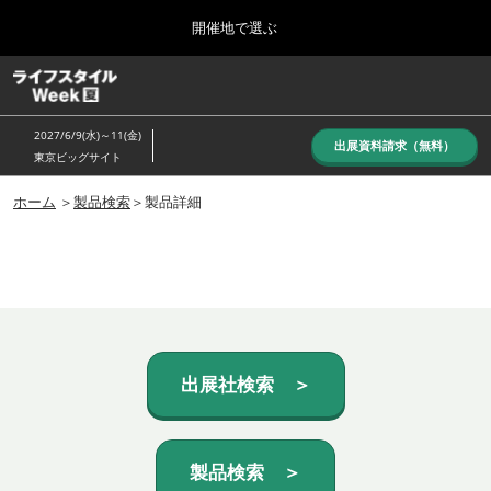
Press
ス
開催地で選ぶ
Escape
キ
to
ッ
close
ホーム
グ
プ
the
ロ
し
ー
menu.
2027/6/9(水)～11(金)
バ
出展資料請求（無料）
て
東京ビッグサイト
ル
進
ナ
10月_秋展
ビ
ホーム
＞
製品検索
＞製品詳細
む
2026年10月07日
ゲ
東京ビッグサイト/Tokyo Big Sight, Japan
ー
シ
ョ
6月_夏展
ン
2027年06月09日
を
東京ビッグサイト/Tokyo Big Sight, Japan
折
り
た
出展社検索 ＞
た
む
製品検索 ＞