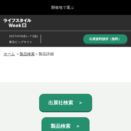
Press
ス
開催地で選ぶ
Escape
キ
to
ッ
close
ホーム
グ
プ
the
ロ
し
ー
menu.
2027/6/9(水)～11(金)
バ
出展資料請求（無料）
て
東京ビッグサイト
ル
進
ナ
10月_秋展
ビ
ホーム
＞
製品検索
＞製品詳細
む
2026年10月07日
ゲ
東京ビッグサイト/Tokyo Big Sight, Japan
ー
シ
ョ
6月_夏展
ン
2027年06月09日
を
東京ビッグサイト/Tokyo Big Sight, Japan
折
り
た
出展社検索 ＞
た
む
製品検索 ＞