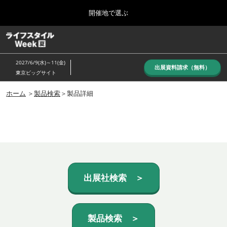
Press
ス
開催地で選ぶ
Escape
キ
to
ッ
close
ホーム
グ
プ
the
ロ
し
ー
menu.
2027/6/9(水)～11(金)
バ
出展資料請求（無料）
て
東京ビッグサイト
ル
進
ナ
10月_秋展
ビ
ホーム
＞
製品検索
＞製品詳細
む
2026年10月07日
ゲ
東京ビッグサイト/Tokyo Big Sight, Japan
ー
シ
ョ
6月_夏展
ン
2027年06月09日
を
東京ビッグサイト/Tokyo Big Sight, Japan
折
り
た
出展社検索 ＞
た
む
製品検索 ＞