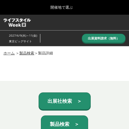
Press
ス
開催地で選ぶ
Escape
キ
to
ッ
close
ホーム
グ
プ
the
ロ
し
ー
menu.
2027/6/9(水)～11(金)
バ
出展資料請求（無料）
て
東京ビッグサイト
ル
進
ナ
10月_秋展
ビ
ホーム
＞
製品検索
＞製品詳細
む
2026年10月07日
ゲ
東京ビッグサイト/Tokyo Big Sight, Japan
ー
シ
ョ
6月_夏展
ン
2027年06月09日
を
東京ビッグサイト/Tokyo Big Sight, Japan
折
り
た
出展社検索 ＞
た
む
製品検索 ＞