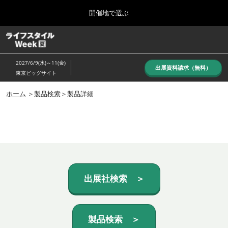
Press
ス
開催地で選ぶ
Escape
キ
to
ッ
close
ホーム
グ
プ
the
ロ
し
ー
menu.
2027/6/9(水)～11(金)
バ
出展資料請求（無料）
て
東京ビッグサイト
ル
進
ナ
10月_秋展
ビ
ホーム
＞
製品検索
＞製品詳細
む
2026年10月07日
ゲ
東京ビッグサイト/Tokyo Big Sight, Japan
ー
シ
ョ
6月_夏展
ン
2027年06月09日
を
東京ビッグサイト/Tokyo Big Sight, Japan
折
り
た
出展社検索 ＞
た
む
製品検索 ＞