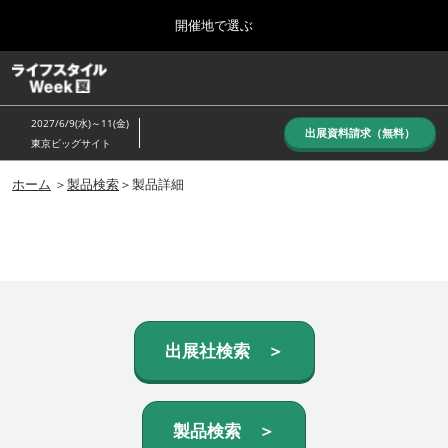
Press
ス
開催地で選ぶ
Escape
キ
to
ッ
close
ホーム
グ
プ
the
ロ
し
ー
menu.
2027/6/9(水)～11(金)
バ
出展資料請求（無料）
て
東京ビッグサイト
ル
進
ナ
10月_秋展
ビ
ホーム
＞
製品検索
＞製品詳細
む
2026年10月07日
ゲ
東京ビッグサイト/Tokyo Big Sight, Japan
ー
シ
ョ
6月_夏展
ン
2027年06月09日
を
東京ビッグサイト/Tokyo Big Sight, Japan
折
り
た
出展社検索 ＞
た
む
製品検索 ＞