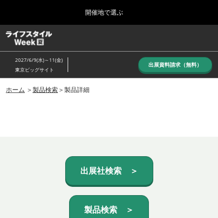
Press
ス
開催地で選ぶ
Escape
キ
to
ッ
close
ホーム
グ
プ
the
ロ
し
ー
menu.
2027/6/9(水)～11(金)
バ
出展資料請求（無料）
て
東京ビッグサイト
ル
進
ナ
10月_秋展
ビ
ホーム
＞
製品検索
＞製品詳細
む
2026年10月07日
ゲ
東京ビッグサイト/Tokyo Big Sight, Japan
ー
シ
ョ
6月_夏展
ン
2027年06月09日
を
東京ビッグサイト/Tokyo Big Sight, Japan
折
り
た
出展社検索 ＞
た
む
製品検索 ＞