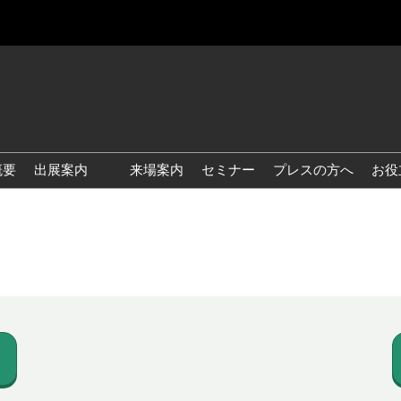
概要
出展案内
来場案内
セミナー
プレスの方へ
お役
国際 雑貨 EXPO
国際 ベビー＆キッズ EXPO
国際 ファッション雑貨
EXPO
国際 ヘルス＆ビューティグ
ッズ EXPO
国際 テーブル＆キッチンウ
ェア EXPO