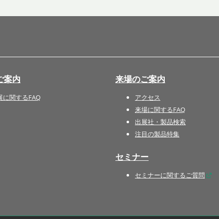
国際 文具・紙製品展 - ISOT
DESIGN TOKYO - 国際 デザ
イン製品展 -
推し活 EXPO
インバウンド向けグッズ
ご案内
来場のご案内
EXPO
“ときめく“デザインパッケー
展に関するFAQ
アクセス
ジEXPO
来場に関するFAQ
出展社・製品検索
注目の製品特集
セミナー
セミナーに関するご質問