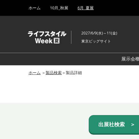
Press
ス
ホーム
10月_秋展
6月_夏展
Escape
キ
to
ッ
close
プ
the
2027/6/9(水)～11(金)
し
menu.
東京ビッグサイト
て
進
む
展示会
ホーム
＞
製品検索
＞製品詳細
出展社検索 ＞