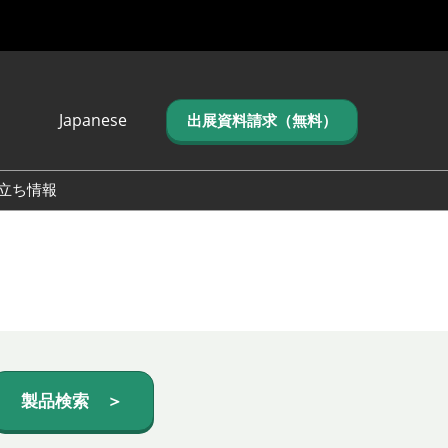
Japanese
出展資料請求（無料）
Japanese
English
立ち情報
简体中文
繁体中文
한국어 (네이버 블
로그)
製品検索 ＞