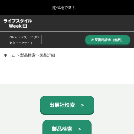
Press
ス
開催地で選ぶ
Escape
キ
to
ッ
close
ホーム
グ
プ
the
ロ
し
ー
menu.
2027/6/9(水)～11(金)
バ
出展資料請求（無料）
て
東京ビッグサイト
ル
進
ナ
10月_秋展
ビ
ホーム
＞
製品検索
＞製品詳細
む
2026年10月07日
ゲ
東京ビッグサイト/Tokyo Big Sight, Japan
ー
シ
ョ
6月_夏展
ン
2027年06月09日
を
東京ビッグサイト/Tokyo Big Sight, Japan
折
り
た
出展社検索 ＞
た
む
製品検索 ＞