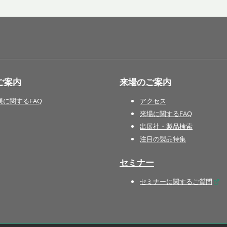
国際 文具・紙製品展 - ISOT
DESIGN TOKYO - 国際 デザ
イン製品展 -
推し活 EXPO
インバウンド向けグッズ
ご案内
来場のご案内
EXPO
“ときめく“デザインパッケー
展に関するFAQ
アクセス
ジEXPO
来場に関するFAQ
出展社・製品検索
注目の製品特集
セミナー
セミナーに関するご質問