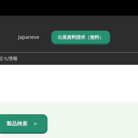
Japanese
出展資料請求（無料）
Japanese
English
立ち情報
简体中文
繁体中文
한국어 (네이버 블
로그)
製品検索 ＞