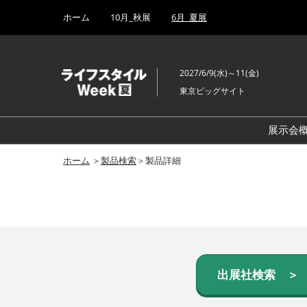
Press
ス
ホーム
10月_秋展
6月_夏展
Escape
キ
to
ッ
close
プ
the
2027/6/9(水)～11(金)
し
menu.
東京ビッグサイト
て
進
む
展示会
ホーム
＞
製品検索
＞製品詳細
出展社検索 ＞