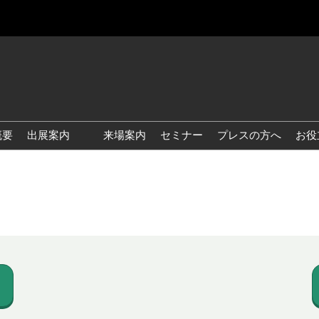
概要
出展案内
来場案内
セミナー
プレスの方へ
お役
国際 雑貨 EXPO
国際 ベビー＆キッズ EXPO
国際 ファッション雑貨
EXPO
国際 ヘルス＆ビューティグ
ッズ EXPO
国際 テーブル＆キッチンウ
ェア EXPO