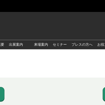
概要
出展案内
来場案内
セミナー
プレスの方へ
お役
国際 雑貨 EXPO
国際 ベビー＆キッズ EXPO
国際 ファッション雑貨
EXPO
国際 ヘルス＆ビューティグ
ッズ EXPO
国際 テーブル＆キッチンウ
ェア EXPO