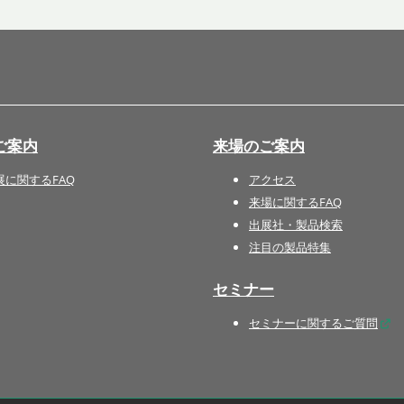
国際 文具・紙製品展 - ISOT
DESIGN TOKYO - 国際 デザ
イン製品展 -
推し活 EXPO
インバウンド向けグッズ
ご案内
来場のご案内
EXPO
“ときめく“デザインパッケー
展に関するFAQ
アクセス
ジEXPO
来場に関するFAQ
出展社・製品検索
注目の製品特集
セミナー
セミナーに関するご質問