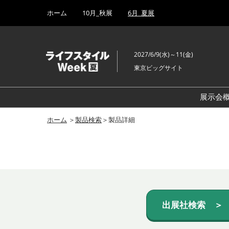
Press
ス
ホーム
10月_秋展
6月_夏展
Escape
キ
to
ッ
close
プ
the
2027/6/9(水)～11(金)
し
menu.
東京ビッグサイト
て
進
む
展示会
ホーム
＞
製品検索
＞製品詳細
出展社検索 ＞