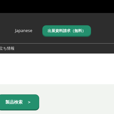
Japanese
出展資料請求（無料）
Japanese
English
立ち情報
简体中文
繁体中文
한국어 (네이버 블
로그)
製品検索 ＞