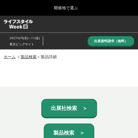
Press
ス
開催地で選ぶ
Escape
キ
to
ッ
close
ホーム
グ
プ
the
ロ
し
ー
menu.
2027/6/9(水)～11(金)
バ
出展資料請求（無料）
て
東京ビッグサイト
ル
進
ナ
10月_秋展
ビ
ホーム
＞
製品検索
＞製品詳細
む
2026年10月07日
ゲ
東京ビッグサイト/Tokyo Big Sight, Japan
ー
シ
ョ
6月_夏展
ン
2027年06月09日
を
東京ビッグサイト/Tokyo Big Sight, Japan
折
り
た
出展社検索 ＞
た
む
製品検索 ＞