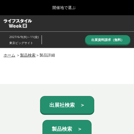
Press
ス
開催地で選ぶ
Escape
キ
to
ッ
close
ホーム
グ
プ
the
ロ
し
ー
menu.
2027/6/9(水)～11(金)
バ
出展資料請求（無料）
て
東京ビッグサイト
ル
進
ナ
10月_秋展
ビ
ホーム
＞
製品検索
＞製品詳細
む
2026年10月07日
ゲ
東京ビッグサイト/Tokyo Big Sight, Japan
ー
シ
ョ
6月_夏展
ン
2027年06月09日
を
東京ビッグサイト/Tokyo Big Sight, Japan
折
り
た
出展社検索 ＞
た
む
製品検索 ＞