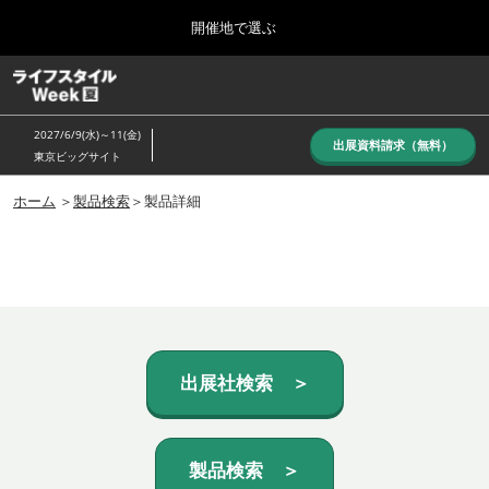
Press
ス
開催地で選ぶ
Escape
キ
to
ッ
close
ホーム
グ
プ
the
ロ
し
ー
menu.
2027/6/9(水)～11(金)
バ
出展資料請求（無料）
て
東京ビッグサイト
ル
進
ナ
10月_秋展
ビ
ホーム
＞
製品検索
＞製品詳細
む
2026年10月07日
ゲ
東京ビッグサイト/Tokyo Big Sight, Japan
ー
シ
ョ
6月_夏展
ン
2027年06月09日
を
東京ビッグサイト/Tokyo Big Sight, Japan
折
り
た
出展社検索 ＞
た
む
製品検索 ＞