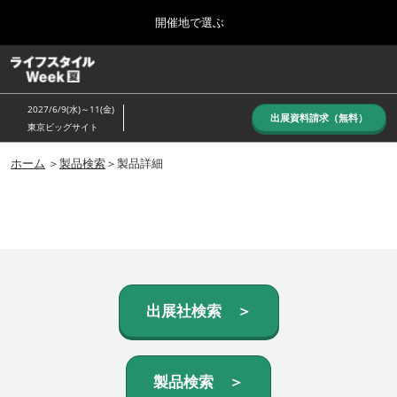
Press
ス
開催地で選ぶ
Escape
キ
to
ッ
close
ホーム
グ
プ
the
ロ
し
ー
menu.
2027/6/9(水)～11(金)
バ
出展資料請求（無料）
て
東京ビッグサイト
ル
進
ナ
10月_秋展
ビ
ホーム
＞
製品検索
＞製品詳細
む
2026年10月07日
ゲ
東京ビッグサイト/Tokyo Big Sight, Japan
ー
シ
ョ
6月_夏展
ン
2027年06月09日
を
東京ビッグサイト/Tokyo Big Sight, Japan
折
り
た
出展社検索 ＞
た
む
製品検索 ＞