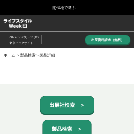
Press
ス
開催地で選ぶ
Escape
キ
to
ッ
close
ホーム
グ
プ
the
ロ
し
ー
menu.
2027/6/9(水)～11(金)
バ
出展資料請求（無料）
て
東京ビッグサイト
ル
進
ナ
10月_秋展
ビ
ホーム
＞
製品検索
＞製品詳細
む
2026年10月07日
ゲ
東京ビッグサイト/Tokyo Big Sight, Japan
ー
シ
ョ
6月_夏展
ン
2027年06月09日
を
東京ビッグサイト/Tokyo Big Sight, Japan
折
り
た
出展社検索 ＞
た
む
製品検索 ＞