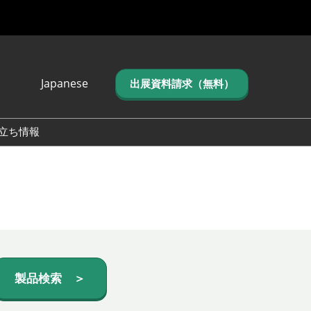
Japanese
出展資料請求（無料）
Japanese
English
立ち情報
简体中文
繁体中文
한국어 (네이버 블
로그)
製品検索 ＞