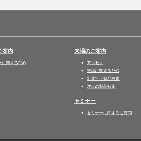
国際 文具・紙製品展 - ISOT
DESIGN TOKYO - 国際 デザ
イン製品展 -
推し活 EXPO
インバウンド向けグッズ
ご案内
来場のご案内
EXPO
“ときめく“デザインパッケー
展に関するFAQ
アクセス
ジEXPO
来場に関するFAQ
出展社・製品検索
注目の製品特集
セミナー
セミナーに関するご質問