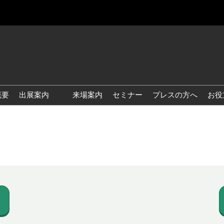
概要
出展案内
来場案内
セミナー
プレスの方へ
お役
国際 雑貨 EXPO
国際 ベビー＆キッズ EXPO
国際 ファッション雑貨
EXPO
国際 ヘルス＆ビューティグ
ッズ EXPO
国際 テーブル＆キッチンウ
ェア EXPO