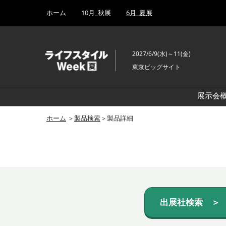
Press
ス
ホーム
10月_秋展
6月_夏展
Escape
キ
to
ッ
close
プ
the
2027/6/9(水)～11(金)
し
menu.
東京ビッグサイト
て
進
む
展示会
ホーム
＞
製品検索
＞製品詳細
出展社検索 ＞