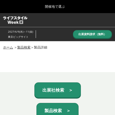
Press
ス
開催地で選ぶ
Escape
キ
to
ッ
close
ホーム
グ
プ
the
ロ
し
ー
menu.
2027/6/9(水)～11(金)
バ
出展資料請求（無料）
て
東京ビッグサイト
ル
進
ナ
10月_秋展
ビ
ホーム
＞
製品検索
＞製品詳細
む
2026年10月07日
ゲ
東京ビッグサイト/Tokyo Big Sight, Japan
ー
シ
ョ
6月_夏展
ン
2027年06月09日
を
東京ビッグサイト/Tokyo Big Sight, Japan
折
り
た
出展社検索 ＞
た
む
製品検索 ＞