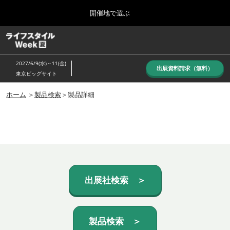
Press
ス
開催地で選ぶ
Escape
キ
to
ッ
close
ホーム
グ
プ
the
ロ
し
ー
menu.
2027/6/9(水)～11(金)
バ
出展資料請求（無料）
て
東京ビッグサイト
ル
進
ナ
10月_秋展
ビ
ホーム
＞
製品検索
＞製品詳細
む
2026年10月07日
ゲ
東京ビッグサイト/Tokyo Big Sight, Japan
ー
シ
ョ
6月_夏展
ン
2027年06月09日
を
東京ビッグサイト/Tokyo Big Sight, Japan
折
り
た
出展社検索 ＞
た
む
製品検索 ＞