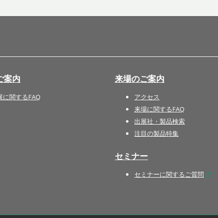
国際 文具・紙製品展 - ISOT
DESIGN TOKYO - 国際 デザ
イン製品展 -
推し活 EXPO
インバウンド向けグッズ
ご案内
来場のご案内
EXPO
“ときめく“デザインパッケー
展に関するFAQ
アクセス
ジEXPO
来場に関するFAQ
出展社・製品検索
注目の製品特集
セミナー
セミナーに関するご質問