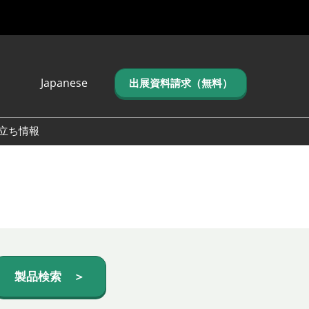
Japanese
出展資料請求（無料）
Japanese
English
立ち情報
简体中文
繁体中文
한국어 (네이버 블
로그)
製品検索 ＞