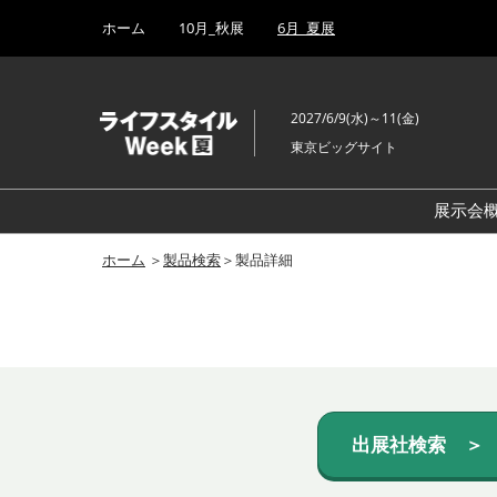
Press
ス
ホーム
10月_秋展
6月_夏展
Escape
キ
to
ッ
close
プ
the
2027/6/9(水)～11(金)
し
menu.
東京ビッグサイト
て
進
む
展示会
ホーム
＞
製品検索
＞製品詳細
出展社検索 ＞