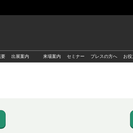
概要
出展案内
来場案内
セミナー
プレスの方へ
お役
国際 雑貨 EXPO
国際 ベビー＆キッズ EXPO
国際 ファッション雑貨
EXPO
国際 ヘルス＆ビューティグ
ッズ EXPO
国際 テーブル＆キッチンウ
ェア EXPO