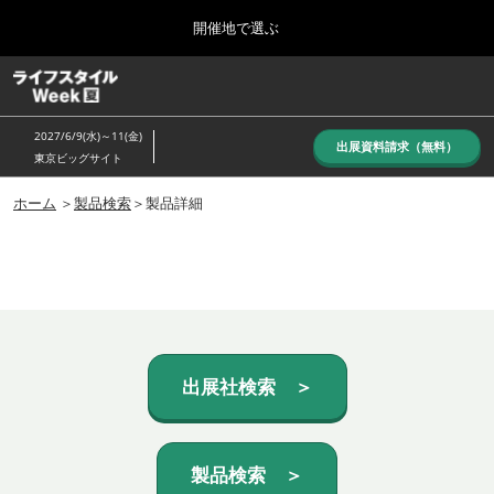
Press
ス
開催地で選ぶ
Escape
キ
to
ッ
close
ホーム
グ
プ
the
ロ
し
ー
menu.
2027/6/9(水)～11(金)
バ
出展資料請求（無料）
て
東京ビッグサイト
ル
進
ナ
10月_秋展
ビ
ホーム
＞
製品検索
＞製品詳細
む
2026年10月07日
ゲ
東京ビッグサイト/Tokyo Big Sight, Japan
ー
シ
ョ
6月_夏展
ン
2027年06月09日
を
東京ビッグサイト/Tokyo Big Sight, Japan
折
り
た
出展社検索 ＞
た
む
製品検索 ＞