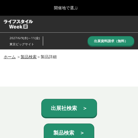
Press
ス
開催地で選ぶ
Escape
キ
to
ッ
close
ホーム
グ
プ
the
ロ
し
ー
menu.
2027/6/9(水)～11(金)
バ
出展資料請求（無料）
て
東京ビッグサイト
ル
進
ナ
10月_秋展
ビ
ホーム
＞
製品検索
＞製品詳細
む
2026年10月07日
ゲ
東京ビッグサイト/Tokyo Big Sight, Japan
ー
シ
ョ
6月_夏展
ン
2027年06月09日
を
東京ビッグサイト/Tokyo Big Sight, Japan
折
り
た
出展社検索 ＞
た
む
製品検索 ＞