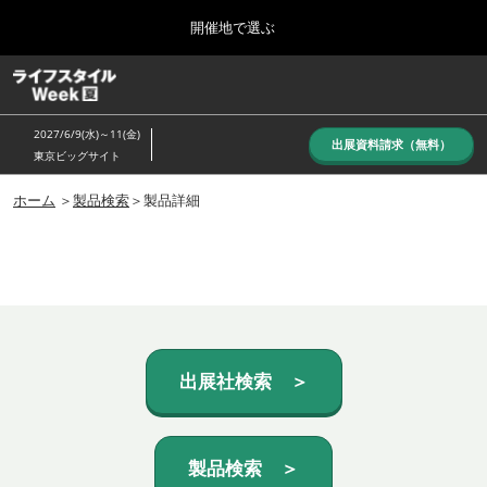
Press
ス
開催地で選ぶ
Escape
キ
to
ッ
close
ホーム
グ
プ
the
ロ
し
ー
menu.
2027/6/9(水)～11(金)
バ
出展資料請求（無料）
て
東京ビッグサイト
ル
進
ナ
10月_秋展
ビ
ホーム
＞
製品検索
＞製品詳細
む
2026年10月07日
ゲ
東京ビッグサイト/Tokyo Big Sight, Japan
ー
シ
ョ
6月_夏展
ン
2027年06月09日
を
東京ビッグサイト/Tokyo Big Sight, Japan
折
り
た
出展社検索 ＞
た
む
製品検索 ＞