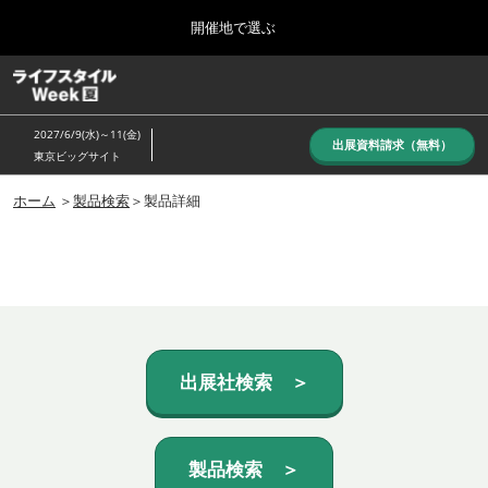
Press
ス
開催地で選ぶ
Escape
キ
to
ッ
close
ホーム
グ
プ
the
ロ
し
ー
menu.
2027/6/9(水)～11(金)
バ
出展資料請求（無料）
て
東京ビッグサイト
ル
進
ナ
10月_秋展
ビ
ホーム
＞
製品検索
＞製品詳細
む
2026年10月07日
ゲ
東京ビッグサイト/Tokyo Big Sight, Japan
ー
シ
ョ
6月_夏展
ン
2027年06月09日
を
東京ビッグサイト/Tokyo Big Sight, Japan
折
り
た
出展社検索 ＞
た
む
製品検索 ＞