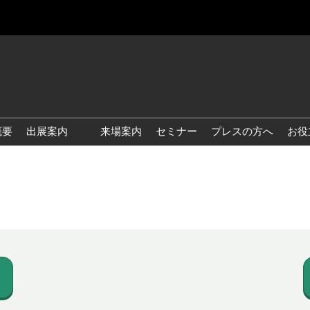
概要
出展案内
来場案内
セミナー
プレスの方へ
お役
国際 雑貨 EXPO
国際 ベビー＆キッズ EXPO
国際 ファッション雑貨
EXPO
国際 ヘルス＆ビューティグ
ッズ EXPO
国際 テーブル＆キッチンウ
ェア EXPO