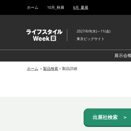
Press
ス
ホーム
10月_秋展
6月_夏展
Escape
キ
to
ッ
close
プ
the
2027/6/9(水)～11(金)
し
menu.
東京ビッグサイト
て
進
む
展示会
ホーム
＞
製品検索
＞製品詳細
出展社検索 ＞