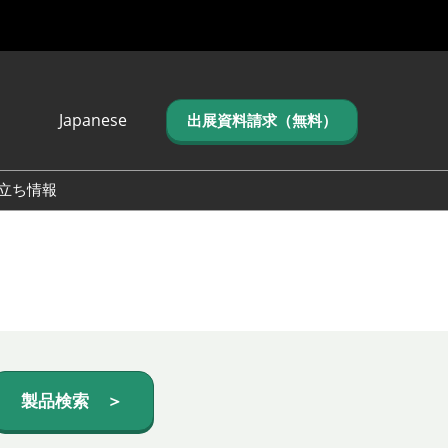
Japanese
出展資料請求（無料）
Japanese
English
立ち情報
简体中文
繁体中文
한국어 (네이버 블
로그)
製品検索 ＞