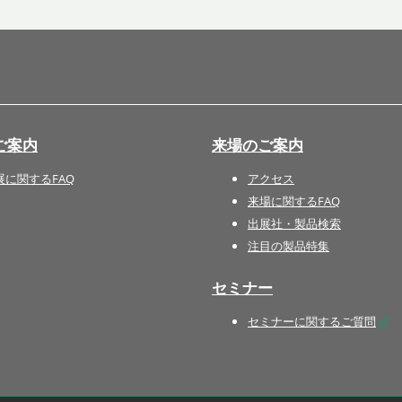
国際 文具・紙製品展 - ISOT
DESIGN TOKYO - 国際 デザ
イン製品展 -
推し活 EXPO
インバウンド向けグッズ
ご案内
来場のご案内
EXPO
“ときめく“デザインパッケー
展に関するFAQ
アクセス
ジEXPO
来場に関するFAQ
出展社・製品検索
注目の製品特集
セミナー
セミナーに関するご質問