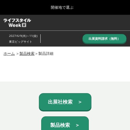
Press
ス
開催地で選ぶ
Escape
キ
to
ッ
close
ホーム
グ
プ
the
ロ
し
ー
menu.
2027/6/9(水)～11(金)
バ
出展資料請求（無料）
て
東京ビッグサイト
ル
進
ナ
10月_秋展
ビ
ホーム
＞
製品検索
＞製品詳細
む
2026年10月07日
ゲ
東京ビッグサイト/Tokyo Big Sight, Japan
ー
シ
ョ
6月_夏展
ン
2027年06月09日
を
東京ビッグサイト/Tokyo Big Sight, Japan
折
り
た
出展社検索 ＞
た
む
製品検索 ＞