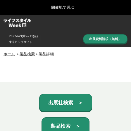
Press
ス
開催地で選ぶ
Escape
キ
to
ッ
close
ホーム
グ
プ
the
ロ
し
ー
menu.
2027/6/9(水)～11(金)
バ
出展資料請求（無料）
て
東京ビッグサイト
ル
進
ナ
10月_秋展
ビ
ホーム
＞
製品検索
＞製品詳細
む
2026年10月07日
ゲ
東京ビッグサイト/Tokyo Big Sight, Japan
ー
シ
ョ
6月_夏展
ン
2027年06月09日
を
東京ビッグサイト/Tokyo Big Sight, Japan
折
り
た
出展社検索 ＞
た
む
製品検索 ＞