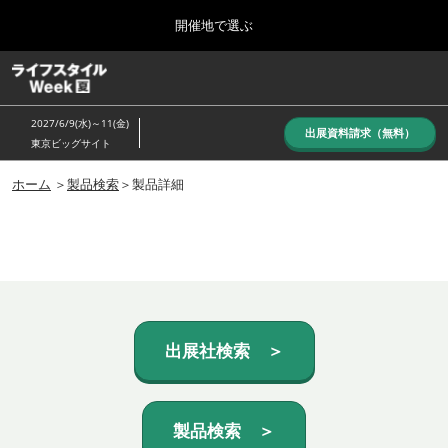
Press
ス
開催地で選ぶ
Escape
キ
to
ッ
close
ホーム
グ
プ
the
ロ
し
ー
menu.
2027/6/9(水)～11(金)
バ
出展資料請求（無料）
て
東京ビッグサイト
ル
進
ナ
10月_秋展
ビ
ホーム
＞
製品検索
＞製品詳細
む
2026年10月07日
ゲ
東京ビッグサイト/Tokyo Big Sight, Japan
ー
シ
ョ
6月_夏展
ン
2027年06月09日
を
東京ビッグサイト/Tokyo Big Sight, Japan
折
り
た
出展社検索 ＞
た
む
製品検索 ＞